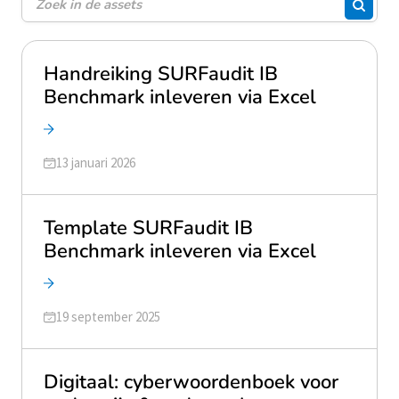
Zoeke
Handreiking SURFaudit IB
Benchmark inleveren via Excel
Geüpdatet op
13 januari 2026
Template SURFaudit IB
Benchmark inleveren via Excel
Geüpdatet op
19 september 2025
Digitaal: cyberwoordenboek voor