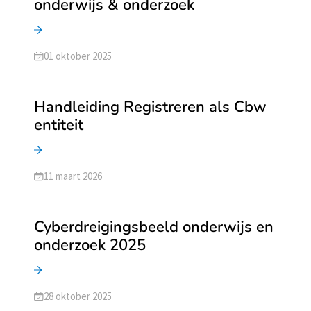
onderwijs & onderzoek
Geüpdatet op
01 oktober 2025
Handleiding Registreren als Cbw
entiteit
Geüpdatet op
11 maart 2026
Cyberdreigingsbeeld onderwijs en
onderzoek 2025
Geüpdatet op
28 oktober 2025