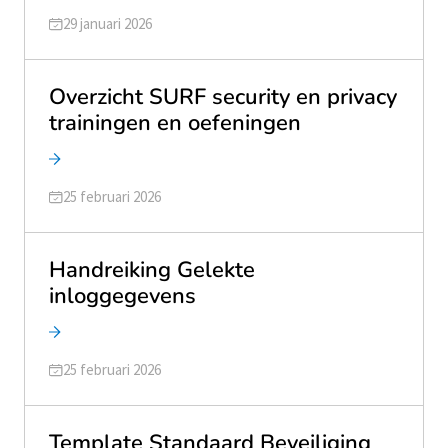
Geüpdatet op
29 januari 2026
Overzicht SURF security en privacy
trainingen en oefeningen
Geüpdatet op
25 februari 2026
Handreiking Gelekte
inloggegevens
Geüpdatet op
25 februari 2026
Template Standaard Beveiliging