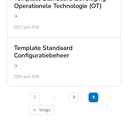
Operationele Technologie (OT)
Geüpdatet op
23 april 2026
Template Standaard
Configuratiebeheer
Geüpdatet op
29 april 2026
Berichten
…
1
8
9
paginering
Vorige