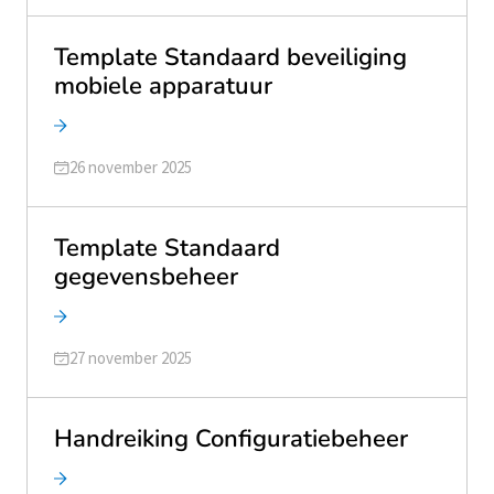
Template Standaard beveiliging
mobiele apparatuur
Geüpdatet op
26 november 2025
Template Standaard
gegevensbeheer
Geüpdatet op
27 november 2025
Handreiking Configuratiebeheer