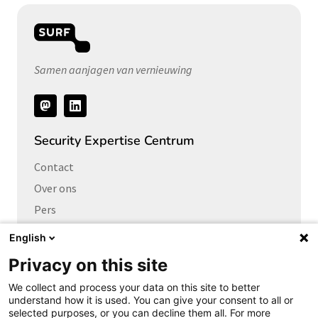
Samen aanjagen van vernieuwing
Volg
ons
Security Expertise Centrum
Contact
Over ons
Pers
Vacatures
English
Privacy on this site
Links naar
We collect and process your data on this site to better
Cybersecurity Community
understand how it is used. You can give your consent to all or
Platform Integrale veiligheid
selected purposes, or you can decline them all. For more