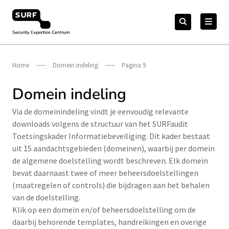
Meteen
Zoeken
naar
Zoeken
naar:
Security Expertise Centrum – by SURF
de
content
Home
Domein indeling
Pagina 9
Domein indeling
Via de domeinindeling vindt je eenvoudig relevante
downloads volgens de structuur van het SURFaudit
Toetsingskader Informatiebeveiliging. Dit kader bestaat
uit 15 aandachtsgebieden (domeinen), waarbij per domein
de algemene doelstelling wordt beschreven. Elk domein
bevat daarnaast twee of meer beheersdoelstellingen
(maatregelen of controls) die bijdragen aan het behalen
van de doelstelling.
Klik op een domein en/of beheersdoelstelling om de
daarbij behorende templates, handreikingen en overige