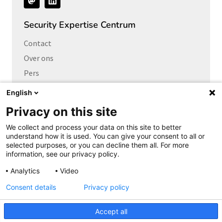
ons
Security Expertise Centrum
Contact
Over ons
Pers
Vacatures
English
Privacy on this site
Links naar
We collect and process your data on this site to better
Cybersecurity Community
understand how it is used. You can give your consent to all or
Platform Integrale veiligheid
selected purposes, or you can decline them all. For more
information, see our privacy policy.
Privacy Expertise Centrum
Analytics
Video
SURF Vendor Compliance
Consent details
Privacy policy
Cookieverklaring
Copyright
Accept all