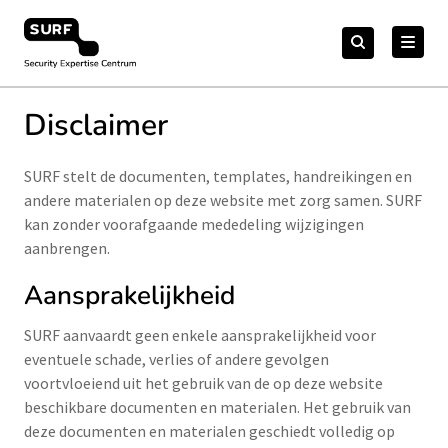
Meteen
Zoeken
naar
Zoeken
naar:
Security Expertise Centrum – by SURF
de
content
Disclaimer
SURF stelt de documenten, templates, handreikingen en
andere materialen op deze website met zorg samen. SURF
kan zonder voorafgaande mededeling wijzigingen
aanbrengen.
Aansprakelijkheid
SURF aanvaardt geen enkele aansprakelijkheid voor
eventuele schade, verlies of andere gevolgen
voortvloeiend uit het gebruik van de op deze website
beschikbare documenten en materialen. Het gebruik van
deze documenten en materialen geschiedt volledig op