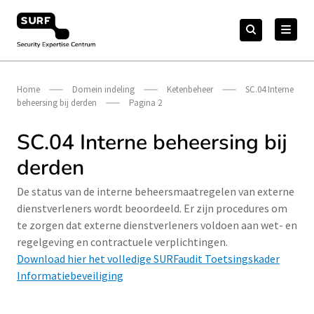
Meteen
Zoeken
naar
Zoeken
naar:
Security Expertise Centrum – by SURF
de
content
Home
Domein indeling
Ketenbeheer
SC.04 Interne
beheersing bij derden
Pagina 2
SC.04 Interne beheersing bij
derden
De status van de interne beheersmaatregelen van externe
dienstverleners wordt beoordeeld. Er zijn procedures om
te zorgen dat externe dienstverleners voldoen aan wet- en
regelgeving en contractuele verplichtingen.
Download hier het volledige SURFaudit Toetsingskader
Informatiebeveiliging