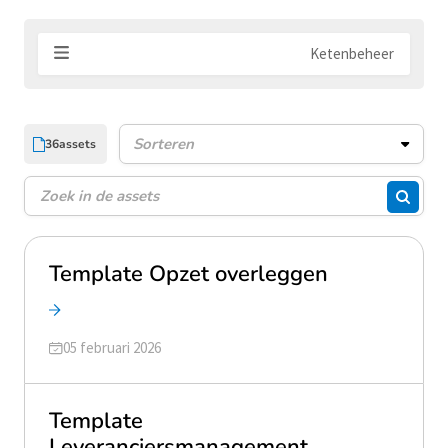
Ketenbeheer
36
assets
Assets sorteren
Zoeken
Zoeke
Template Opzet overleggen
Geüpdatet op
05 februari 2026
Template
Leveranciersmanagement