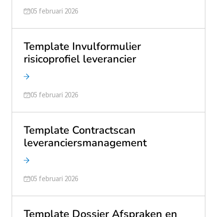
Geüpdatet op
05 februari 2026
Template Invulformulier
risicoprofiel leverancier
Geüpdatet op
05 februari 2026
Template Contractscan
leveranciersmanagement
Geüpdatet op
05 februari 2026
Template Dossier Afspraken en