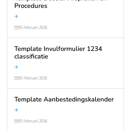
Procedures
Geüpdatet op
05 februari 2026
Template Invulformulier 1234
classificatie
Geüpdatet op
05 februari 2026
Template Aanbestedingskalender
Geüpdatet op
05 februari 2026