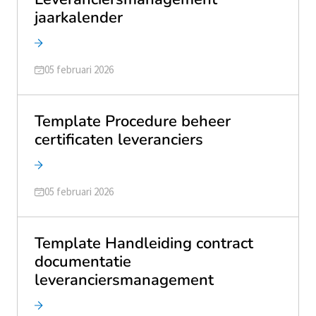
jaarkalender
Geüpdatet op
05 februari 2026
Template Procedure beheer
certificaten leveranciers
Geüpdatet op
05 februari 2026
Template Handleiding contract
documentatie
leveranciersmanagement