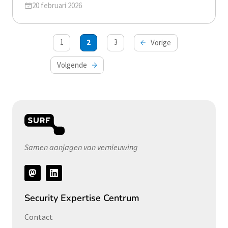
Geüpdatet op
20 februari 2026
Berichten
1
2
3
Vorige
paginering
Volgende
Samen aanjagen van vernieuwing
Volg
ons
Security Expertise Centrum
Contact