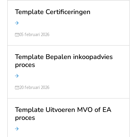
Template Certificeringen
Geüpdatet op
05 februari 2026
Template Bepalen inkoopadvies
proces
Geüpdatet op
20 februari 2026
Template Uitvoeren MVO of EA
proces