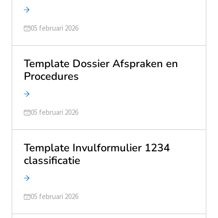
Geüpdatet op
05 februari 2026
Template Dossier Afspraken en
Procedures
Geüpdatet op
05 februari 2026
Template Invulformulier 1234
classificatie
Geüpdatet op
05 februari 2026