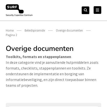
Meteen
Zoeken
naar
Zoeken
naar:
Security Expertise Centrum – by SURF
de
content
Home
Beleidspiramide
Overige documenten
Pagina 2
Overige documenten
Toolkits, formats en stappenplannen
In deze categorie vind je aanvullende hulpmiddelen zoals
formats, checklists, stappenplannen en toolkits. Ze
ondersteunen de implementatie en borging van
informatiebeveiliging, en zijn direct toepasbaar binnen
teams of projecten.