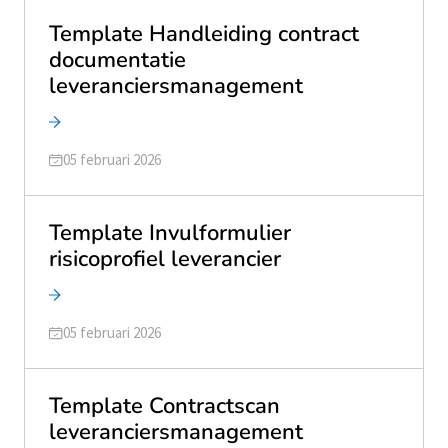
Template Handleiding contract
documentatie
leveranciersmanagement
Geüpdatet op
05 februari 2026
Template Invulformulier
risicoprofiel leverancier
Geüpdatet op
05 februari 2026
Template Contractscan
leveranciersmanagement