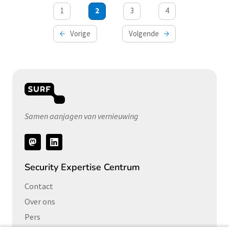
Berichten
1
2
3
4
paginering
Vorige
Volgende
Samen aanjagen van vernieuwing
Volg
ons
Security Expertise Centrum
Contact
Over ons
Pers