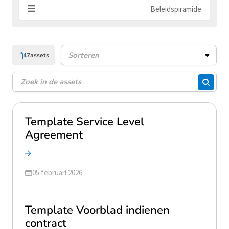
Beleidspiramide
47
assets
Assets sorteren
Zoeken
Zoeke
Template Service Level
Agreement
Geüpdatet op
05 februari 2026
Template Voorblad indienen
contract