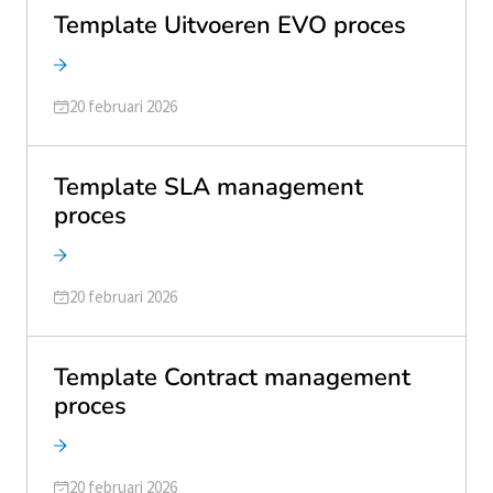
Template Uitvoeren EVO proces
Geüpdatet op
20 februari 2026
Template SLA management
proces
Geüpdatet op
20 februari 2026
Template Contract management
proces
Geüpdatet op
20 februari 2026