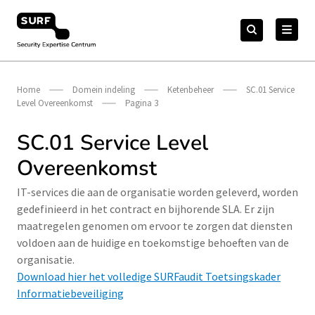
Meteen
Zoeken
naar
Zoeken
naar:
Security Expertise Centrum – by SURF
de
content
Home
Domein indeling
Ketenbeheer
SC.01 Service
Level Overeenkomst
Pagina 3
SC.01 Service Level
Overeenkomst
IT-services die aan de organisatie worden geleverd, worden
gedefinieerd in het contract en bijhorende SLA. Er zijn
maatregelen genomen om ervoor te zorgen dat diensten
voldoen aan de huidige en toekomstige behoeften van de
organisatie.
Download hier het volledige SURFaudit Toetsingskader
Informatiebeveiliging