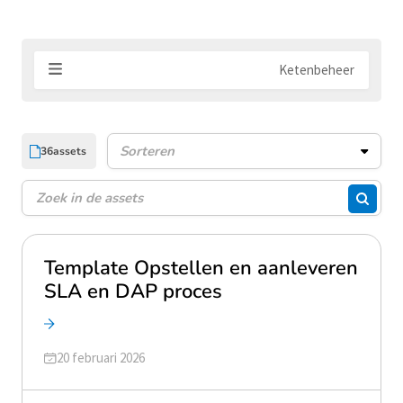
Ketenbeheer
36
assets
Assets sorteren
Zoeken
Zoeke
Template Opstellen en aanleveren
SLA en DAP proces
Geüpdatet op
20 februari 2026