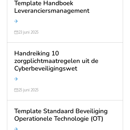
Template Handboek
Leveranciersmanagement
Geüpdatet op
23 juni 2025
Handreiking 10
zorgplichtmaatregelen uit de
Cyberbeveiligingswet
Geüpdatet op
25 juni 2025
Template Standaard Beveiliging
Operationele Technologie (OT)