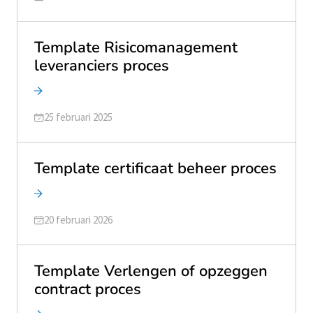
Template Risicomanagement
leveranciers proces
Geüpdatet op
25 februari 2025
Template certificaat beheer proces
Geüpdatet op
20 februari 2026
Template Verlengen of opzeggen
contract proces