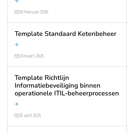
Geüpdatet op
20 februari 2026
Template Standaard Ketenbeheer
Geüpdatet op
18 maart 2025
Template Richtlijn
Informatiebeveiliging binnen
operationele ITIL-beheerprocessen
Geüpdatet op
25 april 2025