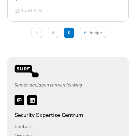
Geüpdatet op
23 april 2026
Berichten
1
2
3
Vorige
paginering
Samen aanjagen van vernieuwing
Volg
ons
Security Expertise Centrum
Contact
Over ons