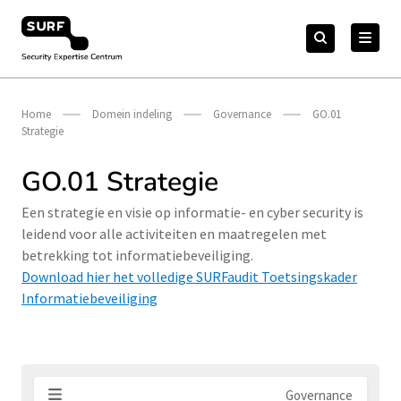
Meteen
Zoeken
naar
Zoeken
naar:
Security Expertise Centrum – by SURF
de
content
Home
Domein indeling
Governance
GO.01
Strategie
GO.01 Strategie
Een strategie en visie op informatie- en cyber security is
leidend voor alle activiteiten en maatregelen met
betrekking tot informatiebeveiliging.
Download hier het volledige SURFaudit Toetsingskader
Informatiebeveiliging
Governance