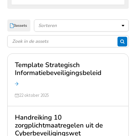
3
assets
Assets sorteren
Zoeken
Zoeke
Template Strategisch
Informatiebeveiligingsbeleid
Geüpdatet op
22 oktober 2025
Handreiking 10
zorgplichtmaatregelen uit de
Cyberbeveiligingswet