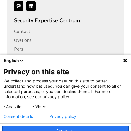
Volg
ons
Security Expertise Centrum
Contact
Over ons
Pers
Vacatures
English
Privacy on this site
Links naar
We collect and process your data on this site to better
Cybersecurity Community
understand how it is used. You can give your consent to all or
Platform Integrale veiligheid
selected purposes, or you can decline them all. For more
information, see our privacy policy.
Privacy Expertise Centrum
Analytics
Video
SURF Vendor Compliance
Consent details
Privacy policy
Cookieverklaring
Copyright
Accept all