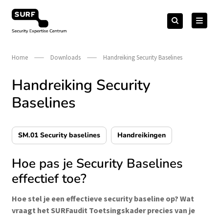
Meteen
Zoeken
naar
Zoeken
naar:
Security Expertise Centrum – by SURF
de
content
Home
Downloads
Handreiking Security Baselines
Handreiking Security
Baselines
SM.01 Security baselines
Handreikingen
Hoe pas je Security Baselines
effectief toe?
Hoe stel je een effectieve security baseline op? Wat
vraagt het SURFaudit Toetsingskader precies van je