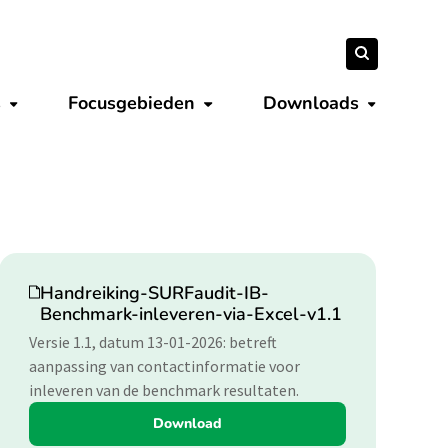
Zoeken
Zoeken
naar:
s
Focusgebieden
Downloads
Submenu tonen
Submenu tonen
Submenu 
Download
Handreiking-SURFaudit-IB-
Benchmark-inleveren-via-Excel-v1.1
Versie 1.1, datum 13-01-2026: betreft
aanpassing van contactinformatie voor
inleveren van de benchmark resultaten.
Download