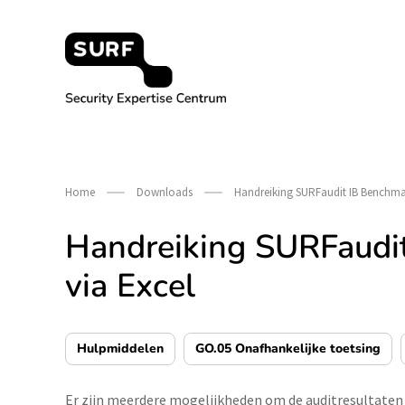
Meteen
naar
de
content
Security Expertise Centrum – by SURF
Home
Downloads
Handreiking SURFaudit IB Benchmar
Handreiking SURFaudit
via Excel
Hulpmiddelen
GO.05 Onafhankelijke toetsing
Er zijn meerdere mogelijkheden om de auditresultaten i