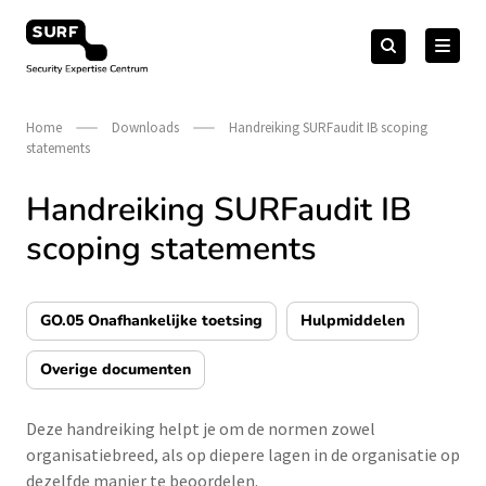
Meteen
Zoeken
naar
Zoeken
naar:
Security Expertise Centrum – by SURF
de
content
Home
Downloads
Handreiking SURFaudit IB scoping
statements
Handreiking SURFaudit IB
scoping statements
GO.05 Onafhankelijke toetsing
Hulpmiddelen
Overige documenten
Deze handreiking helpt je om de normen zowel
organisatiebreed, als op diepere lagen in de organisatie op
dezelfde manier te beoordelen.