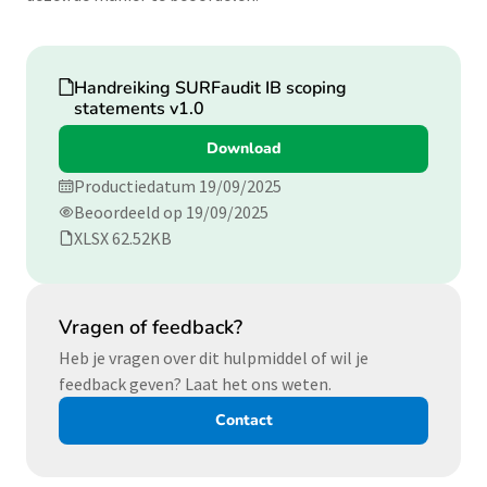
Download
Handreiking SURFaudit IB scoping
statements v1.0
Download
Productiedatum 19/09/2025
Beoordeeld op 19/09/2025
XLSX 62.52KB
Vragen of feedback?
Heb je vragen over dit hulpmiddel of wil je
feedback geven? Laat het ons weten.
Contact