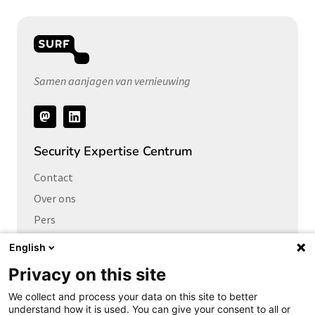
Samen aanjagen van vernieuwing
Volg
ons
Security Expertise Centrum
Contact
Over ons
Pers
Vacatures
English
Privacy on this site
Links naar
We collect and process your data on this site to better
Cybersecurity Community
understand how it is used. You can give your consent to all or