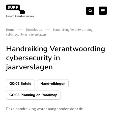
Meteen
Zoeken
naar
Zoeken
naar:
Security Expertise Centrum – by SURF
de
content
Home
Downloads
Handreiking Verantwoording
cybersecurity in jaarverslagen
Handreiking Verantwoording
cybersecurity in
jaarverslagen
GO.02 Beleid
Handreikingen
GO.03 Planning en Roadmap
Deze handreiking wordt aangeboden door de