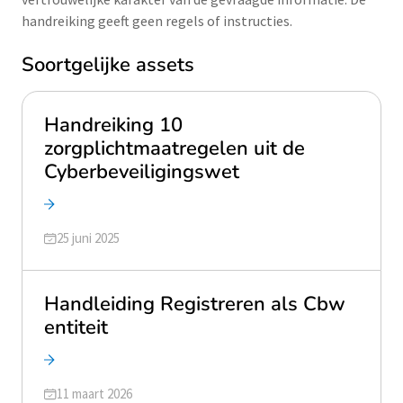
handreiking geeft geen regels of instructies.
Soortgelijke assets
Handreiking 10
zorgplichtmaatregelen uit de
Cyberbeveiligingswet
Geüpdatet op
25 juni 2025
Handleiding Registreren als Cbw
entiteit
Geüpdatet op
11 maart 2026