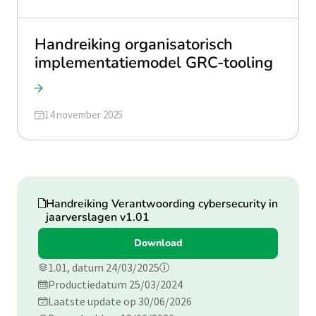
Handreiking organisatorisch
implementatiemodel GRC-tooling
Geüpdatet op
14 november 2025
Download
Handreiking Verantwoording cybersecurity in
jaarverslagen v1.01
Download
1.01, datum 24/03/2025
Productiedatum 25/03/2024
Laatste update op 30/06/2026