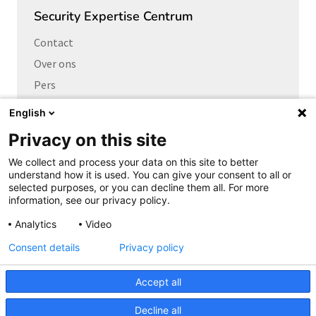
Security Expertise Centrum
Contact
Over ons
Pers
Vacatures
English
Privacy on this site
Links naar
We collect and process your data on this site to better
Cybersecurity Community
understand how it is used. You can give your consent to all or
Platform Integrale veiligheid
selected purposes, or you can decline them all. For more
information, see our privacy policy.
Privacy Expertise Centrum
Analytics
Video
SURF Vendor Compliance
Consent details
Privacy policy
Cookieverklaring
Copyright
Accept all
Privacyverklaring
Disclaimer
Decline all