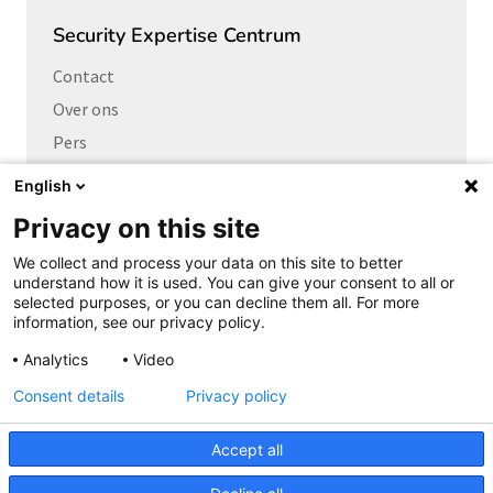
Security Expertise Centrum
Contact
Over ons
Pers
Vacatures
English
Privacy on this site
Links naar
We collect and process your data on this site to better
Cybersecurity Community
understand how it is used. You can give your consent to all or
Platform Integrale veiligheid
selected purposes, or you can decline them all. For more
information, see our privacy policy.
Privacy Expertise Centrum
Analytics
Video
SURF Vendor Compliance
Consent details
Privacy policy
Cookieverklaring
Copyright
Accept all
Privacyverklaring
Disclaimer