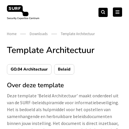
Meteen
Zoeken
naar
Zoeken
naar:
Security Expertise Centrum – by SURF
de
content
Home
Downloads
Template Architectuur
Template Architectuur
GO.04 Architectuur
Beleid
Over deze template
Deze template 'Beleid Architectuur' maakt onderdeel uit
van de SURF-beleidspiramide voor informatiebeveiliging.
Het is bedoeld als hulpmiddel voor het opstellen van
samenhangende en herbruikbare beleidsdocumenten
binnen jouw instelling. Het document is direct inzetbaar,