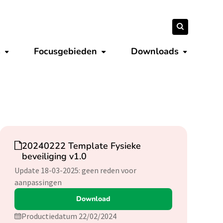
Zoeken
Zoeken
naar:
s
Focusgebieden
Downloads
Submenu tonen
Submenu tonen
Submenu 
Download
20240222 Template Fysieke
beveiliging v1.0
Update 18-03-2025: geen reden voor
aanpassingen
Download
Productiedatum 22/02/2024