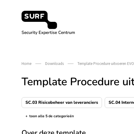
Meteen
naar
de
content
Security Expertise Centrum – by SURF
Home
Downloads
Template Procedure uitvoeren EVO
Template Procedure u
SC.03 Risicobeheer van leveranciers
SC.04 Intern
+
toon alle 5 de categorieën
de categorieën tonen/verbergen
Over deze template