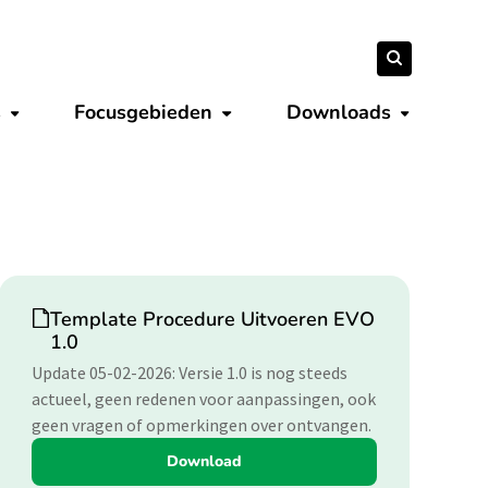
Zoeken
Zoeken
naar:
s
Focusgebieden
Downloads
Submenu tonen
Submenu tonen
Submenu 
Download
Template Procedure Uitvoeren EVO
1.0
Update 05-02-2026: Versie 1.0 is nog steeds
actueel, geen redenen voor aanpassingen, ook
geen vragen of opmerkingen over ontvangen.
Download