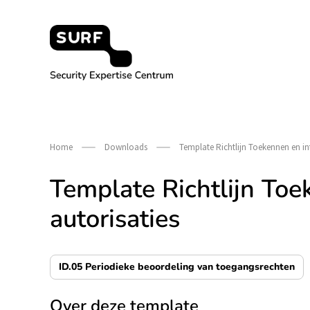
Meteen
naar
de
content
Security Expertise Centrum – by SURF
Home
Downloads
Template Richtlijn Toekennen en in
Template Richtlijn Toe
autorisaties
ID.05 Periodieke beoordeling van toegangsrechten
Over deze template