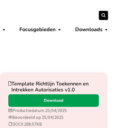
Zoeken
Zoeken
naar:
s
Focusgebieden
Downloads
Submenu tonen
Submenu tonen
Submenu 
Download
Template Richtlijn Toekennen en
Intrekken Autorisaties v1.0
Download
Productiedatum 25/04/2025
Beoordeeld op 25/04/2025
DOCX 208.07KB