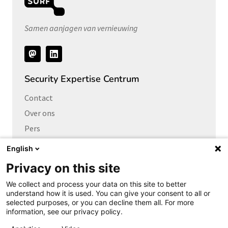
Samen aanjagen van vernieuwing
Volg
ons
Security Expertise Centrum
Contact
Over ons
Pers
Vacatures
English
Privacy on this site
Links naar
We collect and process your data on this site to better
Cybersecurity Community
understand how it is used. You can give your consent to all or
Platform Integrale veiligheid
selected purposes, or you can decline them all. For more
information, see our privacy policy.
Privacy Expertise Centrum