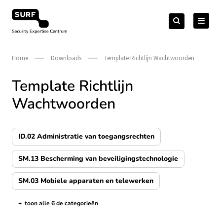
Meteen
Zoeken
naar
Zoeken
naar:
Security Expertise Centrum – by SURF
de
content
Home
Downloads
Template Richtlijn Wachtwoorden
Template Richtlijn
Wachtwoorden
ID.02 Administratie van toegangsrechten
SM.13 Bescherming van beveiligingstechnologie
SM.03 Mobiele apparaten en telewerken
+
toon alle 6 de categorieën
de categorieën tonen/verbergen