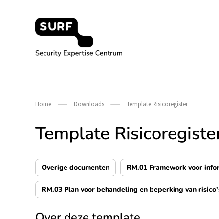
Meteen
naar
de
content
Security Expertise Centrum – by SURF
Home
Downloads
Template Risicoregister
Template Risicoregiste
Overige documenten
RM.01 Framework voor infor
RM.03 Plan voor behandeling en beperking van risico'
Over deze template