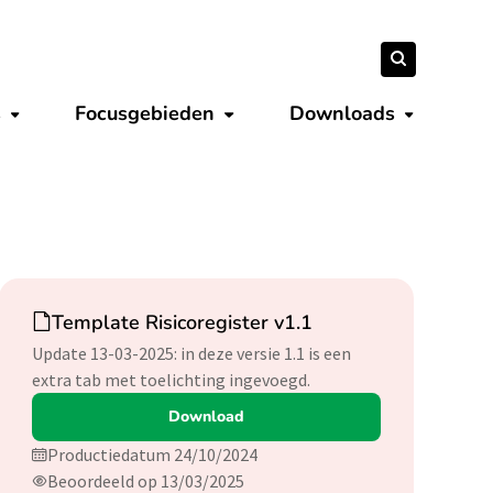
Zoeken
Zoeken
naar:
s
Focusgebieden
Downloads
Submenu tonen
Submenu tonen
Submenu 
Download
Template Risicoregister v1.1
Update 13-03-2025: in deze versie 1.1 is een
extra tab met toelichting ingevoegd.
Download
Productiedatum 24/10/2024
Beoordeeld op 13/03/2025