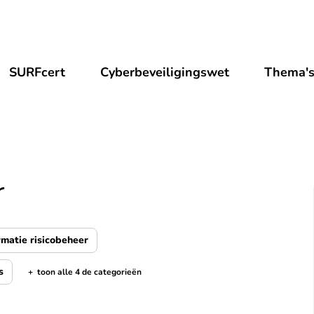
SURFcert
Cyberbeveiligingswet
Thema'
r
matie risicobeheer
s
+
toon alle 4 de categorieën
de categorieën tonen/verbergen