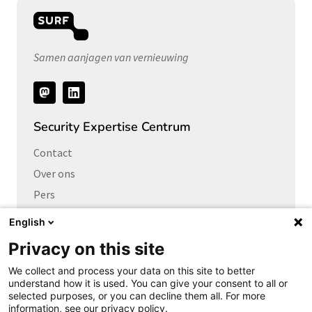
Samen aanjagen van vernieuwing
Volg
ons
Security Expertise Centrum
Contact
Over ons
Pers
Vacatures
English
Privacy on this site
Links naar
We collect and process your data on this site to better
Cybersecurity Community
understand how it is used. You can give your consent to all or
Platform Integrale veiligheid
selected purposes, or you can decline them all. For more
information, see our privacy policy.