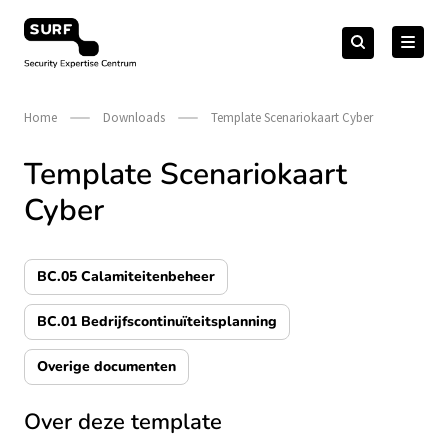
Meteen
Zoeken
naar
Zoeken
naar:
Security Expertise Centrum – by SURF
de
content
Home
Downloads
Template Scenariokaart Cyber
Template Scenariokaart
Cyber
BC.05 Calamiteitenbeheer
BC.01 Bedrijfscontinuïteitsplanning
Overige documenten
Over deze template