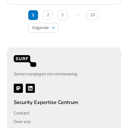
Berichten
…
1
2
3
10
paginering
Volgende
Samen aanjagen van vernieuwing
Volg
ons
Security Expertise Centrum
Contact
Over ons