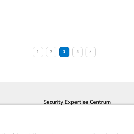
1
2
3
4
5
Security Expertise Centrum
Contact
Over ons
Pers