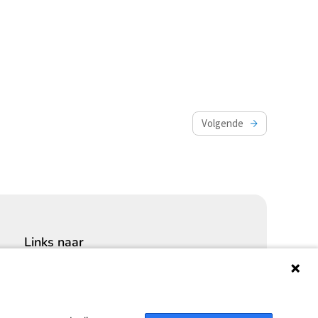
Volgende
Links naar
Cybersecurity Community
Platform Integrale veiligheid
Privacy Expertise Centrum