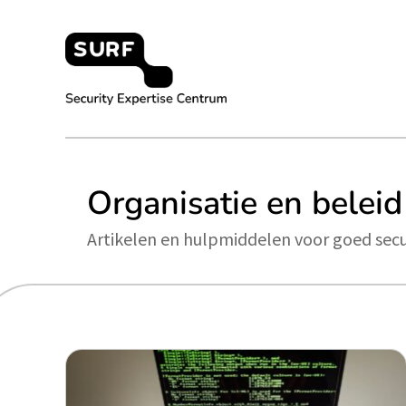
Meteen
naar
de
content
Security Expertise Centrum – by SURF
Organisatie en beleid
Artikelen en hulpmiddelen voor goed secu