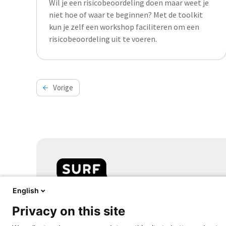
Wil je een risicobeoordeling doen maar weet je
niet hoe of waar te beginnen? Met de toolkit
kun je zelf een workshop faciliteren om een
risicobeoordeling uit te voeren.
Berichten
Vorige
paginering
English
Samen aanjagen van vernieuwing
Privacy on this site