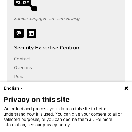
Samen aanjagen van vernieuwing
Volg
ons
Security Expertise Centrum
Contact
Over ons
Pers
Vacatures
English
Privacy on this site
Links naar
We collect and process your data on this site to better
Cybersecurity Community
understand how it is used. You can give your consent to all or
Platform Integrale veiligheid
selected purposes, or you can decline them all. For more
information, see our privacy policy.
Privacy Expertise Centrum