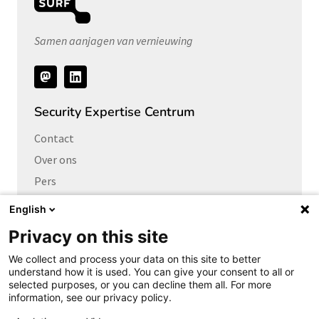
Samen aanjagen van vernieuwing
Volg
ons
Security Expertise Centrum
Contact
Over ons
Pers
Vacatures
English
Privacy on this site
Links naar
We collect and process your data on this site to better
Cybersecurity Community
understand how it is used. You can give your consent to all or
Platform Integrale veiligheid
selected purposes, or you can decline them all. For more
information, see our privacy policy.
Privacy Expertise Centrum