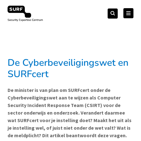
Meteen
Zoeken
naar
Zoeken
naar:
Security Expertise Centrum – by SURF
de
content
De Cyberbeveiligingswet en
SURFcert
De minister is van plan om SURFcert onder de
Cyberbeveiligingswet aan te wijzen als Computer
Security Incident Response Team (CSIRT) voor de
sector onderwijs en onderzoek. Verandert daarmee
wat SURFcert voor je instelling doet? Maakt het uit als
je instelling wel, of juist niet onder de wet valt? Wat is
de meldplicht? Dit artikel beantwoordt deze vragen.