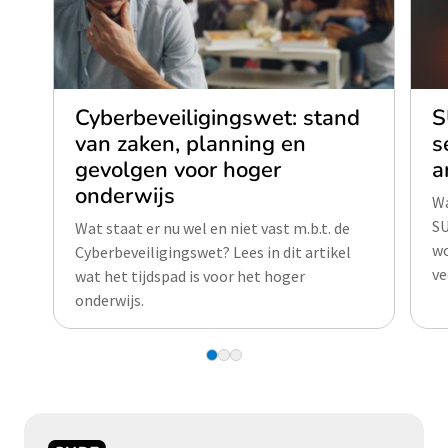
Cyberbeveiligingswet: stand
S
van zaken, planning en
s
gevolgen voor hoger
a
onderwijs
Wa
SU
Wat staat er nu wel en niet vast m.b.t. de
wo
Cyberbeveiligingswet? Lees in dit artikel
ve
wat het tijdspad is voor het hoger
onderwijs.