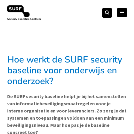
Meteen
Zoeken
naar
Zoeken
naar:
Security Expertise Centrum – by SURF
de
content
Hoe werkt de SURF security
baseline voor onderwijs en
onderzoek?
De
SURF security baseline
helpt je bij het samenstellen
van informatiebeveiligingsmaatregelen voor je
interne organisatie en voor leveranciers. Zo zorg je dat
systemen en toepassingen voldoen aan een minimum
beveiligingsniveau. Maar hoe pas je de baseline
concreet toe?