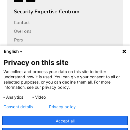
ons
Security Expertise Centrum
Contact
Over ons
Pers
Vacatures
English
Privacy on this site
Links naar
We collect and process your data on this site to better
Cybersecurity Community
understand how it is used. You can give your consent to all or
Platform Integrale veiligheid
selected purposes, or you can decline them all. For more
information, see our privacy policy.
Privacy Expertise Centrum
Analytics
Video
SURF Vendor Compliance
Consent details
Privacy policy
Cookieverklaring
Copyright
Accept all