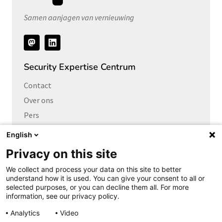
Samen aanjagen van vernieuwing
Volg
ons
Security Expertise Centrum
Contact
Over ons
Pers
Vacatures
English
Privacy on this site
Links naar
We collect and process your data on this site to better
Cybersecurity Community
understand how it is used. You can give your consent to all or
Platform Integrale veiligheid
selected purposes, or you can decline them all. For more
information, see our privacy policy.
Privacy Expertise Centrum
Analytics
Video
SURF Vendor Compliance