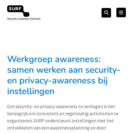
Meteen
Zoeken
naar
Zoeken
naar:
Security Expertise Centrum – by SURF
de
content
Werkgroep awareness:
samen werken aan security-
en privacy-awareness bij
instellingen
Om security- en privacy-awareness te verhogen is het
belangrijk om consistent en regelmatig activiteiten te
organiseren. SURF ondersteunt instellingen met het
ontwikkelen van een awarenessplanning en door