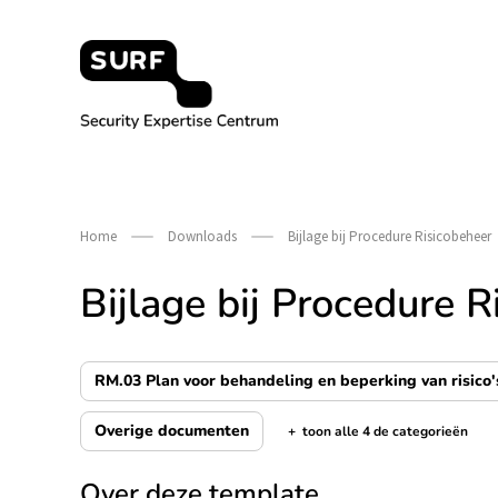
Meteen
naar
de
content
Security Expertise Centrum – by SURF
Home
Downloads
Bijlage bij Procedure Risicobeheer
Bijlage bij Procedure R
RM.03 Plan voor behandeling en beperking van risico'
Overige documenten
+
toon alle 4 de categorieën
de categorieën tonen/verbergen
Over deze template