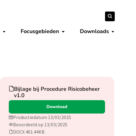
Zoeken
Zoeken
naar:
s
Focusgebieden
Downloads
Submenu tonen
Submenu tonen
Submenu 
Download
Bijlage bij Procedure Risicobeheer
v1.0
Download
Productiedatum 13/03/2025
Beoordeeld op 13/03/2025
DOCX 461.44KB