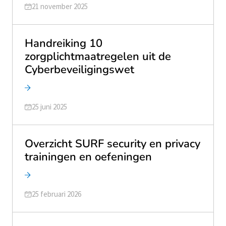
Geüpdatet op
21 november 2025
Handreiking 10
zorgplichtmaatregelen uit de
Cyberbeveiligingswet
Geüpdatet op
25 juni 2025
Overzicht SURF security en privacy
trainingen en oefeningen
Geüpdatet op
25 februari 2026