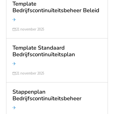
Template
Bedrijfscontinuïteitsbeheer Beleid
Geüpdatet op
21 november 2025
Template Standaard
Bedrijfscontinuïteitsplan
Geüpdatet op
21 november 2025
Stappenplan
Bedrijfscontinuïteitsbeheer