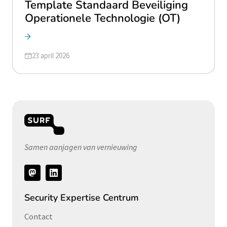
Template Standaard Beveiliging
Operationele Technologie (OT)
Geüpdatet op
23 april 2026
Samen aanjagen van vernieuwing
Volg
ons
Security Expertise Centrum
Contact