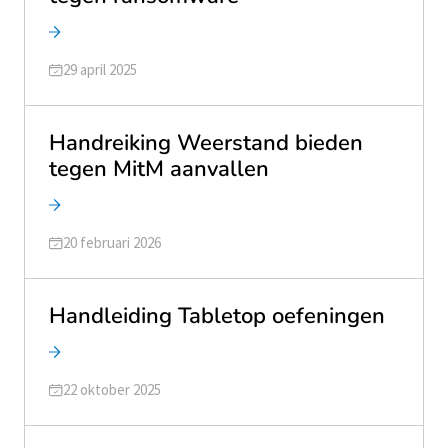
Geüpdatet op
29 april 2025
Handreiking Weerstand bieden
tegen MitM aanvallen
Geüpdatet op
20 februari 2026
Handleiding Tabletop oefeningen
Geüpdatet op
22 oktober 2025