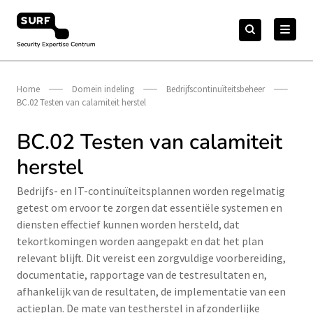
Meteen
Zoeken
naar
Zoeken
naar:
Security Expertise Centrum – by SURF
de
content
Home
Domein indeling
Bedrijfscontinuïteitsbeheer
BC.02 Testen van calamiteit herstel
BC.02 Testen van calamiteit
herstel
Bedrijfs- en IT-continuïteitsplannen worden regelmatig
getest om ervoor te zorgen dat essentiële systemen en
diensten effectief kunnen worden hersteld, dat
tekortkomingen worden aangepakt en dat het plan
relevant blijft. Dit vereist een zorgvuldige voorbereiding,
documentatie, rapportage van de testresultaten en,
afhankelijk van de resultaten, de implementatie van een
actieplan. De mate van testherstel in afzonderlijke