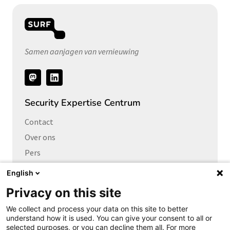
Samen aanjagen van vernieuwing
Volg
ons
Security Expertise Centrum
Contact
Over ons
Pers
Vacatures
English
Privacy on this site
Links naar
We collect and process your data on this site to better
Cybersecurity Community
understand how it is used. You can give your consent to all or
Platform Integrale veiligheid
selected purposes, or you can decline them all. For more