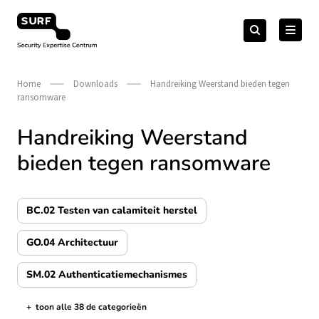
Meteen
Zoeken
naar
Zoeken
naar:
Security Expertise Centrum – by SURF
de
content
Home
Downloads
Handreiking Weerstand bieden tegen
ransomware
Handreiking Weerstand
bieden tegen ransomware
BC.02 Testen van calamiteit herstel
GO.04 Architectuur
SM.02 Authenticatiemechanismes
+
toon alle 38 de categorieën
de categorieën tonen/verbergen