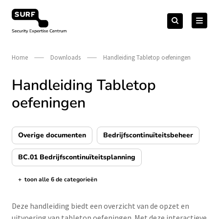
Meteen
Zoeken
naar
Zoeken
naar:
Security Expertise Centrum – by SURF
de
content
Home
Downloads
Handleiding Tabletop oefeningen
Handleiding Tabletop
oefeningen
Overige documenten
Bedrijfscontinuïteitsbeheer
BC.01 Bedrijfscontinuïteitsplanning
+
toon alle 6 de categorieën
de categorieën tonen/verbergen
Deze handleiding biedt een overzicht van de opzet en
uitvoering van tabletop oefeningen. Met deze interactieve