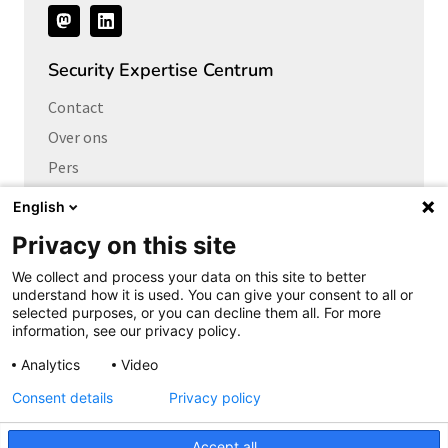
Volg
ons
Security Expertise Centrum
Contact
Over ons
Pers
Vacatures
English
Privacy on this site
Links naar
We collect and process your data on this site to better
Cybersecurity Community
understand how it is used. You can give your consent to all or
Platform Integrale veiligheid
selected purposes, or you can decline them all. For more
information, see our privacy policy.
Privacy Expertise Centrum
Analytics
Video
SURF Vendor Compliance
Consent details
Privacy policy
Cookieverklaring
Copyright
Accept all