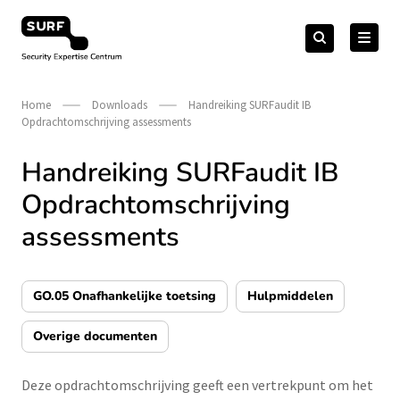
Meteen
Zoeken
naar
Zoeken
naar:
Security Expertise Centrum – by SURF
de
content
Home
Downloads
Handreiking SURFaudit IB
Opdrachtomschrijving assessments
Handreiking SURFaudit IB
Opdrachtomschrijving
assessments
GO.05 Onafhankelijke toetsing
Hulpmiddelen
Overige documenten
Deze opdrachtomschrijving geeft een vertrekpunt om het