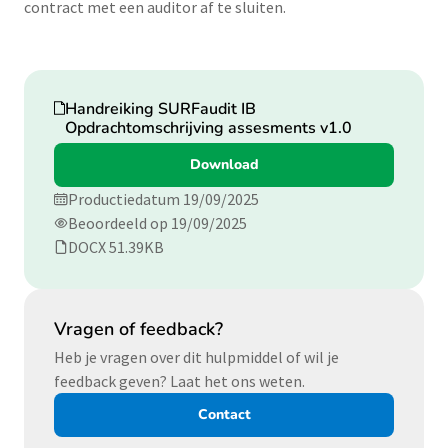
contract met een auditor af te sluiten.
Download
Handreiking SURFaudit IB
Opdrachtomschrijving assesments v1.0
Download
Productiedatum 19/09/2025
Beoordeeld op 19/09/2025
DOCX 51.39KB
Vragen of feedback?
Heb je vragen over dit hulpmiddel of wil je
feedback geven? Laat het ons weten.
Contact