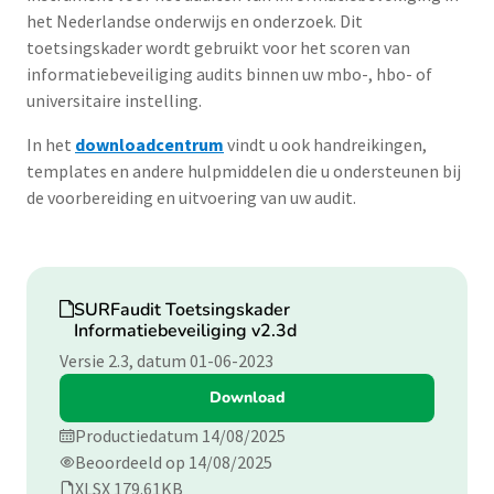
het Nederlandse onderwijs en onderzoek. Dit
toetsingskader wordt gebruikt voor het scoren van
informatiebeveiliging audits binnen uw mbo-, hbo- of
universitaire instelling.
In het
downloadcentrum
vindt u ook handreikingen,
templates en andere hulpmiddelen die u ondersteunen bij
de voorbereiding en uitvoering van uw audit.
Download
SURFaudit Toetsingskader
Informatiebeveiliging v2.3d
Versie 2.3, datum 01-06-2023
Download
Productiedatum 14/08/2025
Beoordeeld op 14/08/2025
XLSX 179.61KB