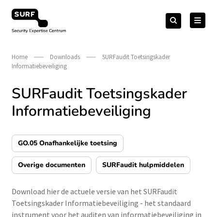
Meteen
Zoeken
naar
Zoeken
naar:
Security Expertise Centrum – by SURF
de
content
Home
Downloads
SURFaudit Toetsingskader
Informatiebeveiliging
SURFaudit Toetsingskader
Informatiebeveiliging
GO.05 Onafhankelijke toetsing
Overige documenten
SURFaudit hulpmiddelen
Download hier de actuele versie van het SURFaudit
Toetsingskader Informatiebeveiliging - het standaard
instrument voor het auditen van informatiebeveiliging in