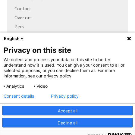
Contact
Over ons
Pers
Vacatures
English
Privacy on this site
Links naar
We collect and process your data on this site to better
Cybersecurity Community
understand how it is used. You can give your consent to all or
Platform Integrale veiligheid
selected purposes, or you can decline them all. For more
information, see our privacy policy.
Privacy Expertise Centrum
Analytics
Video
SURF Vendor Compliance
Consent details
Privacy policy
Cookieverklaring
Copyright
Accept all
Privacyverklaring
Disclaimer
Decline all