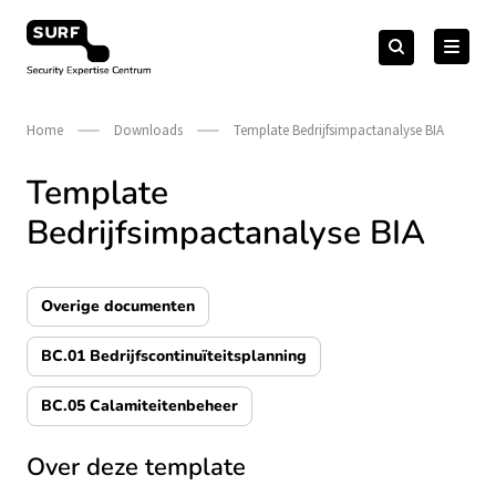
Meteen
Zoeken
naar
Zoeken
naar:
Security Expertise Centrum – by SURF
de
content
Home
Downloads
Template Bedrijfsimpactanalyse BIA
Template
Bedrijfsimpactanalyse BIA
Overige documenten
BC.01 Bedrijfscontinuïteitsplanning
BC.05 Calamiteitenbeheer
Over deze template