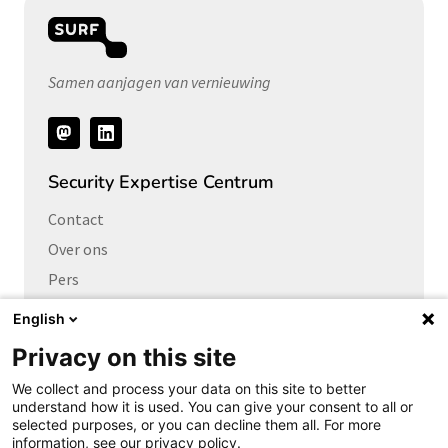
Samen aanjagen van vernieuwing
Volg
ons
Security Expertise Centrum
Contact
Over ons
Pers
Vacatures
English
Privacy on this site
Links naar
We collect and process your data on this site to better
Cybersecurity Community
understand how it is used. You can give your consent to all or
Platform Integrale veiligheid
selected purposes, or you can decline them all. For more
information, see our privacy policy.