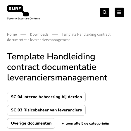
Meteen
Zoeken
naar
Zoeken
naar:
Security Expertise Centrum – by SURF
de
content
Home
Downloads
Template Handleiding contract
documentatie leveranciersmanagement
Template Handleiding
contract documentatie
leveranciersmanagement
SC.04 Interne beheersing bij derden
SC.03 Risicobeheer van leveranciers
Overige documenten
+
toon alle 5 de categorieën
de categorieën tonen/verbergen