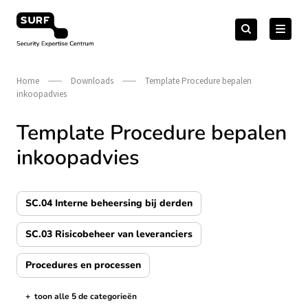
Meteen
Zoeken
naar
Zoeken
naar:
Security Expertise Centrum – by SURF
de
content
Home
Downloads
Template Procedure bepalen
inkoopadvies
Template Procedure bepalen
inkoopadvies
SC.04 Interne beheersing bij derden
SC.03 Risicobeheer van leveranciers
Procedures en processen
+
toon alle 5 de categorieën
de categorieën tonen/verbergen