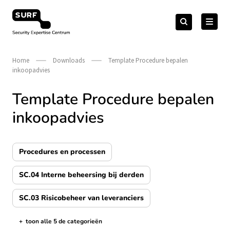
Meteen
Zoeken
naar
Zoeken
naar:
Security Expertise Centrum – by SURF
de
content
Home
Downloads
Template Procedure bepalen
inkoopadvies
Template Procedure bepalen
inkoopadvies
Procedures en processen
SC.04 Interne beheersing bij derden
SC.03 Risicobeheer van leveranciers
+
toon alle 5 de categorieën
de categorieën tonen/verbergen