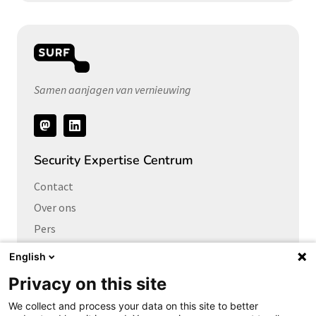
Samen aanjagen van vernieuwing
Volg
ons
Security Expertise Centrum
Contact
Over ons
Pers
Vacatures
English
Privacy on this site
Links naar
We collect and process your data on this site to better
Cybersecurity Community