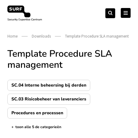
Meteen
Zoeken
naar
Zoeken
naar:
Security Expertise Centrum – by SURF
de
content
Home
Downloads
Template Procedure SLA management
Template Procedure SLA
management
SC.04 Interne beheersing bij derden
SC.03 Risicobeheer van leveranciers
Procedures en processen
+
toon alle 5 de categorieën
de categorieën tonen/verbergen