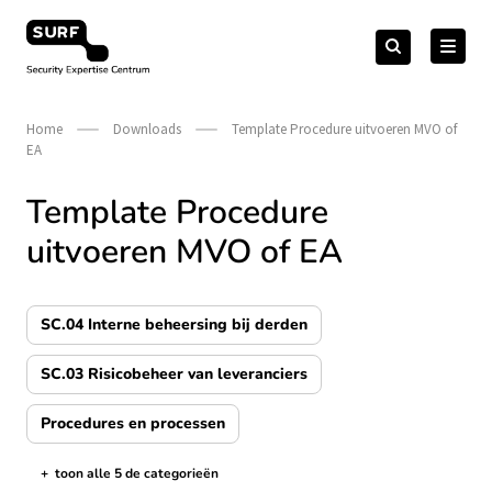
Meteen
Zoeken
naar
Zoeken
naar:
Security Expertise Centrum – by SURF
de
content
Home
Downloads
Template Procedure uitvoeren MVO of
EA
Template Procedure
uitvoeren MVO of EA
SC.04 Interne beheersing bij derden
SC.03 Risicobeheer van leveranciers
Procedures en processen
+
toon alle 5 de categorieën
de categorieën tonen/verbergen