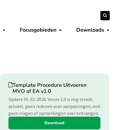
Zoeken
Zoeken
naar:
s
Focusgebieden
Downloads
Submenu tonen
Submenu tonen
Submenu 
Download
Template Procedure Uitvoeren
MVO of EA v1.0
Update 05-02-2026: Versie 1.0 is nog steeds
actueel, geen redenen voor aanpassingen, ook
geen vragen of opmerkingen over ontvangen.
Download