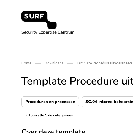
Meteen
naar
de
content
Security Expertise Centrum – by SURF
Home
Downloads
Template Procedure uitvoeren MVO
Template Procedure u
Procedures en processen
SC.04 Interne beheersin
+
toon alle 5 de categorieën
de categorieën tonen/verbergen
Over deze template