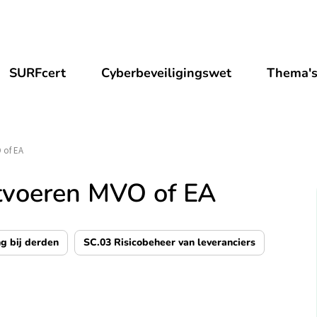
SURFcert
Cyberbeveiligingswet
Thema'
 of EA
itvoeren MVO of EA
g bij derden
SC.03 Risicobeheer van leveranciers