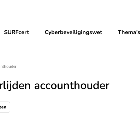
SURFcert
Cyberbeveiligingswet
Thema'
ounthouder
rlijden accounthouder
ten