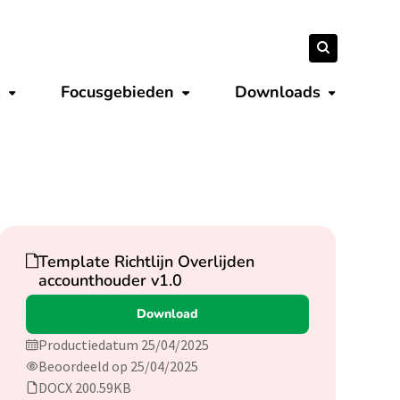
Zoeken
Zoeken
naar:
s
Focusgebieden
Downloads
Submenu tonen
Submenu tonen
Submenu 
Download
Template Richtlijn Overlijden
accounthouder v1.0
Download
Productiedatum 25/04/2025
Beoordeeld op 25/04/2025
DOCX 200.59KB