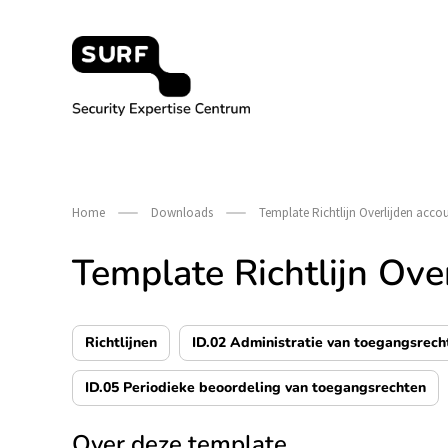
Meteen
naar
de
content
Security Expertise Centrum – by SURF
Home
Downloads
Template Richtlijn Overlijden acc
Template Richtlijn Ove
Richtlijnen
ID.02 Administratie van toegangsrech
ID.05 Periodieke beoordeling van toegangsrechten
Over deze template