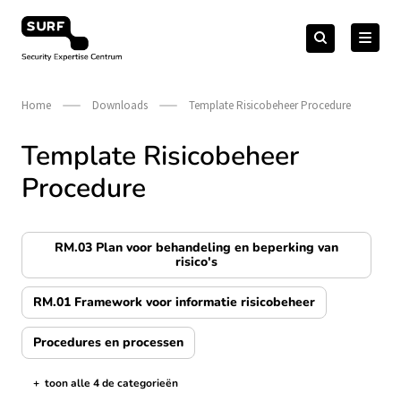
Meteen
Zoeken
naar
Zoeken
naar:
Security Expertise Centrum – by SURF
de
content
Home
Downloads
Template Risicobeheer Procedure
Template Risicobeheer
Procedure
RM.03 Plan voor behandeling en beperking van
risico's
RM.01 Framework voor informatie risicobeheer
Procedures en processen
+
toon alle 4 de categorieën
de categorieën tonen/verbergen