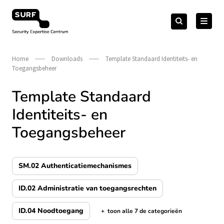
Meteen
Zoeken
naar
Zoeken
naar:
Security Expertise Centrum – by SURF
de
content
Home
Downloads
Template Standaard Identiteits- en
Toegangsbeheer
Template Standaard
Identiteits- en
Toegangsbeheer
SM.02 Authenticatiemechanismes
ID.02 Administratie van toegangsrechten
ID.04 Noodtoegang
+
toon alle 7 de categorieën
de categorieën tonen/verbergen