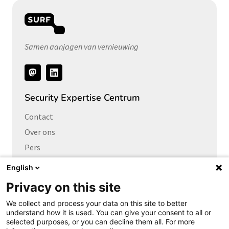
Samen aanjagen van vernieuwing
Volg
ons
Security Expertise Centrum
Contact
Over ons
Pers
Vacatures
English
Privacy on this site
Links naar
We collect and process your data on this site to better
Cybersecurity Community
understand how it is used. You can give your consent to all or
Platform Integrale veiligheid
selected purposes, or you can decline them all. For more