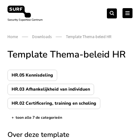
Meteen
Zoeken
naar
Zoeken
naar:
Security Expertise Centrum – by SURF
de
content
Home
Downloads
Template Thema-beleid HR
Template Thema-beleid HR
HR.05 Kennisdeling
HR.03 Afhankelijkheid van individuen
HR.02 Certificering, training en scholing
+
toon alle 7 de categorieën
de categorieën tonen/verbergen
Over deze template