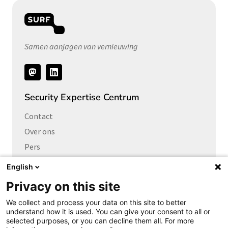
Samen aanjagen van vernieuwing
Volg
ons
Security Expertise Centrum
Contact
Over ons
Pers
Vacatures
English
Privacy on this site
Links naar
We collect and process your data on this site to better
Cybersecurity Community
understand how it is used. You can give your consent to all or
Platform Integrale veiligheid
selected purposes, or you can decline them all. For more