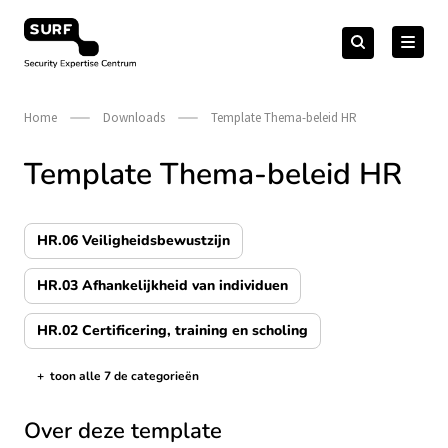
Meteen
Zoeken
naar
Zoeken
naar:
Security Expertise Centrum – by SURF
de
content
Home
Downloads
Template Thema-beleid HR
Template Thema-beleid HR
HR.06 Veiligheidsbewustzijn
HR.03 Afhankelijkheid van individuen
HR.02 Certificering, training en scholing
+
toon alle 7 de categorieën
de categorieën tonen/verbergen
Over deze template