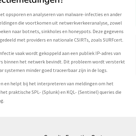
r het opsporen en analyseren van malware-infecties en ander
meldingen die voortkomen uit netwerkverkeeranalyse, zowel
rzoeken naar botnets, sinkholes en honeypots. Deze gegevens
gedeeld met providers en nationale CSIRTs, zoals SURFcert.
 infectie vaak wordt gekoppeld aan een publiek IP-adres van
ders binnen het netwerk bevindt. Dit probleem wordt versterkt
 systemen minder goed traceerbaar zijn in de logs.
en en helpt bij het interpreteren van meldingen om het
het praktische SPL- (Splunk) en KQL- (Sentinel) queries die
g.