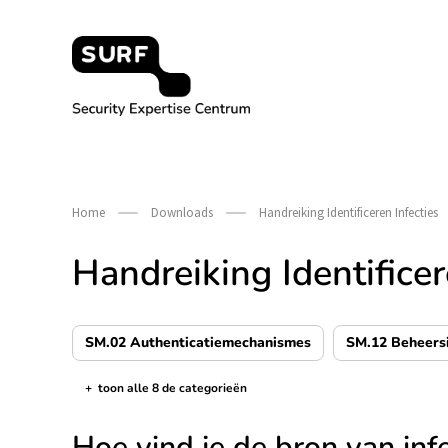
Meteen
naar
de
content
Security Expertise Centrum – by SURF
Home
Downloads
Handreiking Identificeren Infecties
Handreiking Identificer
SM.02 Authenticatiemechanismes
SM.12 Beheers
+
toon alle 8 de categorieën
de categorieën tonen/verbergen
Hoe vind je de bron van in