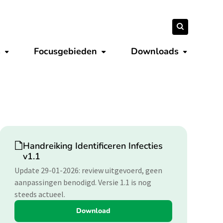
Zoeken
Zoeken
naar:
s
Focusgebieden
Downloads
Submenu tonen
Submenu tonen
Submenu 
Download
Handreiking Identificeren Infecties
v1.1
Update 29-01-2026: review uitgevoerd, geen
aanpassingen benodigd. Versie 1.1 is nog
steeds actueel.
Download