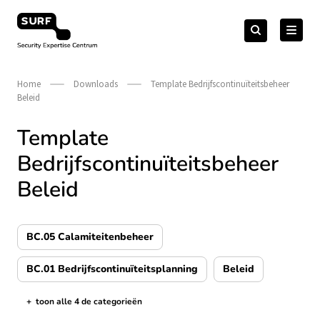
Meteen
Zoeken
naar
Zoeken
naar:
Security Expertise Centrum – by SURF
de
content
Home
Downloads
Template Bedrijfscontinuïteitsbeheer
Beleid
Template
Bedrijfscontinuïteitsbeheer
Beleid
BC.05 Calamiteitenbeheer
BC.01 Bedrijfscontinuïteitsplanning
Beleid
+
toon alle 4 de categorieën
de categorieën tonen/verbergen