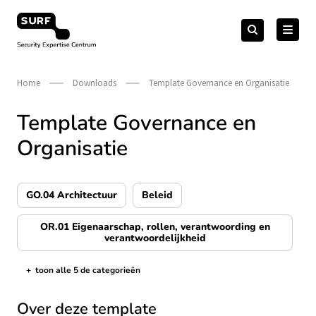
Meteen
Zoeken
naar
Zoeken
naar:
Security Expertise Centrum – by SURF
de
content
Home
Downloads
Template Governance en Organisatie
Template Governance en
Organisatie
GO.04 Architectuur
Beleid
OR.01 Eigenaarschap, rollen, verantwoording en
verantwoordelijkheid
+
toon alle 5 de categorieën
de categorieën tonen/verbergen
Over deze template