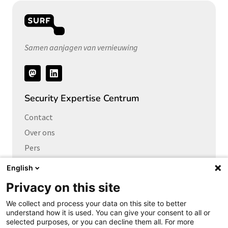
Samen aanjagen van vernieuwing
Volg
ons
Security Expertise Centrum
Contact
Over ons
Pers
Vacatures
English
Privacy on this site
Links naar
We collect and process your data on this site to better
Cybersecurity Community
understand how it is used. You can give your consent to all or
Platform Integrale veiligheid
selected purposes, or you can decline them all. For more