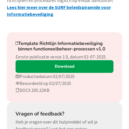
richtlijnen en procedures logisch op elkaar aansluiten.
Lees hier meer over de SURF beleidspiramide voor
Informatiebeveiliging
.
Download
Template Richtlijn Informatiebeveiliging
binnen functioneelbeheer-processen v1.0
Eerste publicatie versie 1.0, datum 02-07-2025.
Download
Productiedatum 02/07/2025
Beoordeeld op 02/07/2025
DOCX 205.22KB
Vragen of feedback?
Heb je vragen over dit hulpmiddel of wil je
feedback geven? Laat het ons weten.