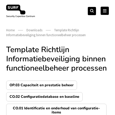
Meteen
Zoeken
naar
Zoeken
naar:
Security Expertise Centrum – by SURF
de
content
Home
Downloads
Template Richtlijn
Informatiebeveiliging binnen functioneelbeheer processen
Template Richtlijn
Informatiebeveiliging binnen
functioneelbeheer processen
OP.03 Capaciteit en prestatie beheer
CO.02 Configuratiedatabase en baseline
CO.01 Identificatie en onderhoud van configuratie-
items