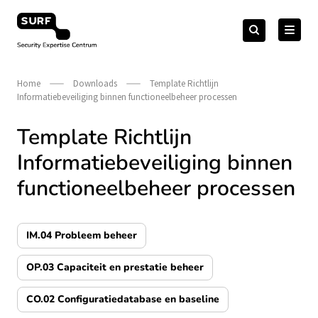
Meteen
Zoeken
naar
Zoeken
naar:
Security Expertise Centrum – by SURF
de
content
Home
Downloads
Template Richtlijn
Informatiebeveiliging binnen functioneelbeheer processen
Template Richtlijn
Informatiebeveiliging binnen
functioneelbeheer processen
IM.04 Probleem beheer
OP.03 Capaciteit en prestatie beheer
CO.02 Configuratiedatabase en baseline