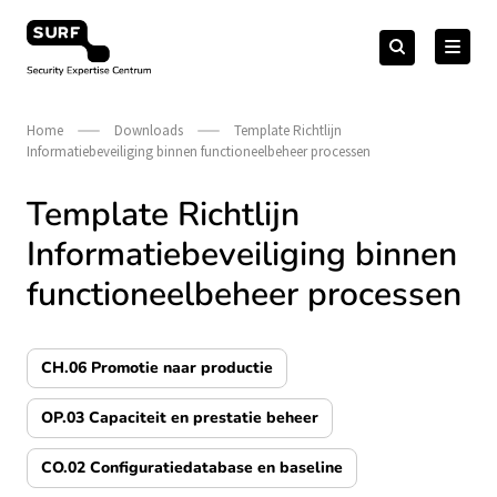
Meteen
Zoeken
naar
Zoeken
naar:
Security Expertise Centrum – by SURF
de
content
Home
Downloads
Template Richtlijn
Informatiebeveiliging binnen functioneelbeheer processen
Template Richtlijn
Informatiebeveiliging binnen
functioneelbeheer processen
CH.06 Promotie naar productie
OP.03 Capaciteit en prestatie beheer
CO.02 Configuratiedatabase en baseline