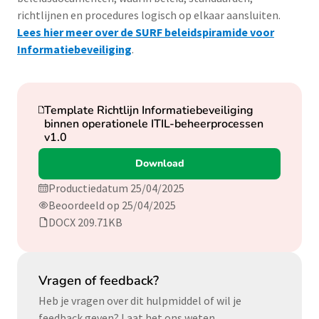
richtlijnen en procedures logisch op elkaar aansluiten.
Lees hier meer over de SURF beleidspiramide voor
Informatiebeveiliging
.
Download
Template Richtlijn Informatiebeveiliging
binnen operationele ITIL-beheerprocessen
v1.0
Download
Productiedatum 25/04/2025
Beoordeeld op 25/04/2025
DOCX 209.71KB
Vragen of feedback?
Heb je vragen over dit hulpmiddel of wil je
feedback geven? Laat het ons weten.