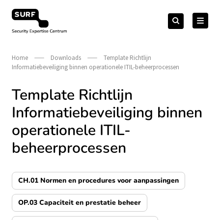
Meteen
Zoeken
naar
Zoeken
naar:
Security Expertise Centrum – by SURF
de
content
Home
Downloads
Template Richtlijn
Informatiebeveiliging binnen operationele ITIL-beheerprocessen
Template Richtlijn
Informatiebeveiliging binnen
operationele ITIL-
beheerprocessen
CH.01 Normen en procedures voor aanpassingen
OP.03 Capaciteit en prestatie beheer