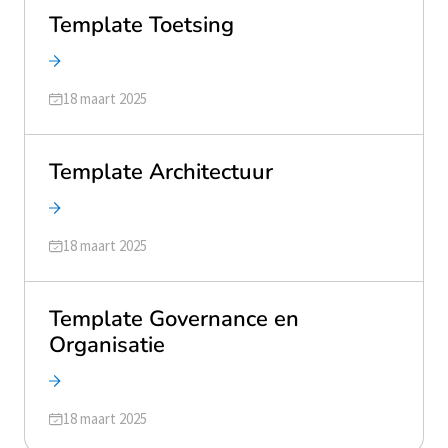
Template Toetsing
Geüpdatet op
18 maart 2025
Template Architectuur
Geüpdatet op
18 maart 2025
Template Governance en
Organisatie
Geüpdatet op
18 maart 2025