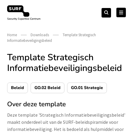
Meteen
Zoeken
naar
Zoeken
naar:
Security Expertise Centrum – by SURF
de
content
Home
Downloads
Template Strategisch
Informatiebeveiligingsbeleid
Template Strategisch
Informatiebeveiligingsbeleid
Beleid
GO.02 Beleid
GO.01 Strategie
Over deze template
Deze template 'Strategisch Informatiebeveiligingsbeleid'
maakt onderdeel uit van de SURF-beleidspiramide voor
informatiebeveiliging. Het is bedoeld als hulpmiddel voor