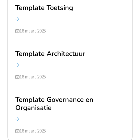
Template Toetsing
Geüpdatet op
18 maart 2025
Template Architectuur
Geüpdatet op
18 maart 2025
Template Governance en
Organisatie
Geüpdatet op
18 maart 2025