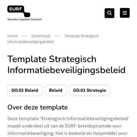
Meteen
Zoeken
naar
Zoeken
naar:
Security Expertise Centrum – by SURF
de
content
Home
Downloads
Template Strategisch
Informatiebeveiligingsbeleid
Template Strategisch
Informatiebeveiligingsbeleid
GO.02 Beleid
Beleid
GO.01 Strategie
Over deze template
Deze template 'Strategisch Informatiebeveiligingsbeleid'
maakt onderdeel uit van de SURF-beleidspiramide voor
informatiebeveiliging. Het is bedoeld als hulpmiddel voor